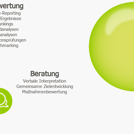
wertung
e-Reporting
-Ergebnisse
ankings
danalysen
tanalysen
ionsprüfungen
hmarking
Beratung
Verbale Interpretation
Gemeinsame Zielentwicklung
Maßnahmenbewertung