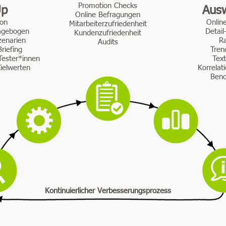
Promotion Checks
Up
Aus
Online Befragungen
ion
Onlin
Mitarbeiterzufriedenheit
ragebogen
Detail
Kundenzufriedenheit
zenarien
R
Audits
riefing
Tren
Tester*innen
Tex
Zielwerten
Korrelat
Benc
Kontinuierlicher Verbesserungsprozess